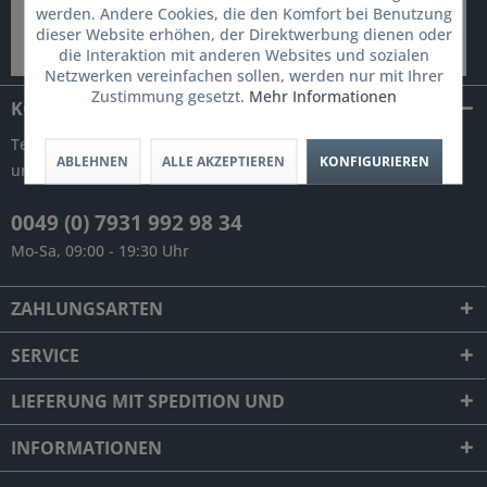
werden. Andere Cookies, die den Komfort bei Benutzung
dieser Website erhöhen, der Direktwerbung dienen oder
die Interaktion mit anderen Websites und sozialen
Netzwerken vereinfachen sollen, werden nur mit Ihrer
Zustimmung gesetzt.
Mehr Informationen
KONTAKT
Telefonische Unterstützung und Beratung
ABLEHNEN
ALLE AKZEPTIEREN
KONFIGURIEREN
unter:
0049 (0) 7931 992 98 34
Mo-Sa, 09:00 - 19:30 Uhr
ZAHLUNGSARTEN
SERVICE
LIEFERUNG MIT SPEDITION UND
INFORMATIONEN