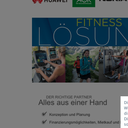
Di
We
d
D
so