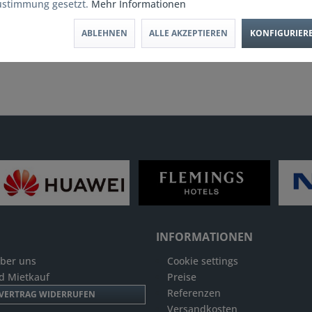
ustimmung gesetzt.
Mehr Informationen
ABLEHNEN
ALLE AKZEPTIEREN
KONFIGURIER
INFORMATIONEN
Über uns
Cookie settings
d Mietkauf
Preise
Referenzen
VERTRAG WIDERRUFEN
Versandkosten