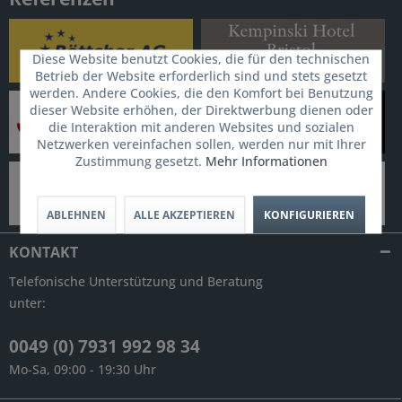
Diese Website benutzt Cookies, die für den technischen
Betrieb der Website erforderlich sind und stets gesetzt
werden. Andere Cookies, die den Komfort bei Benutzung
dieser Website erhöhen, der Direktwerbung dienen oder
die Interaktion mit anderen Websites und sozialen
Netzwerken vereinfachen sollen, werden nur mit Ihrer
Zustimmung gesetzt.
Mehr Informationen
ABLEHNEN
ALLE AKZEPTIEREN
KONFIGURIEREN
KONTAKT
Telefonische Unterstützung und Beratung
unter:
0049 (0) 7931 992 98 34
Mo-Sa, 09:00 - 19:30 Uhr