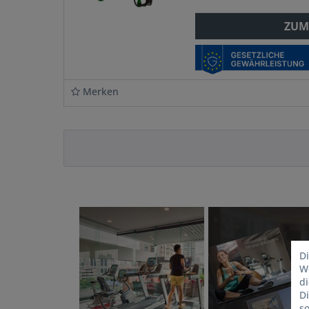
ZUM
Merken
Di
We
d
D
so