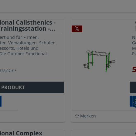
onal Calisthenics -
ainingsstation -...
ert und für Firmen,
N
ter, Verwaltungen, Schulen,
G
ssorts, Hotels und
M
Die Outdoor Functional
P
station von Outdoor RIG
C
fü
5
628,07 € *
 PRODUKT
Merken
ional Complex