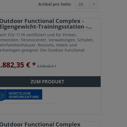
Artikel pro Seite:
Outdoor Functional Complex -
Eigengewicht-Trainingsstation -...
ach TÜV 1176 zertifiziert und für Firmen,
emeinden, Fitnesscenter, Verwaltungen, Schulen,
ehrfamilienhäuser, Ressorts, Hotels und
arkanlagen geeignet. Die Outdoor Functional
omplex Trainingsstation von Outdoor RIG System ist
r bis...
.882,35 € *
5.935,42 € *
ZUM PRODUKT
Outdoor Functional Complex