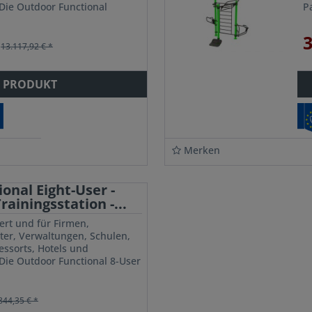
Die Outdoor Functional
P
tdoor RIG System für bis zu
vo
3
13.117,92 € *
 PRODUKT
Merken
onal Eight-User -
ainingsstation -...
ert und für Firmen,
ter, Verwaltungen, Schulen,
ssorts, Hotels und
Die Outdoor Functional 8-User
ist für bis zu 8 Benutzer...
844,35 € *