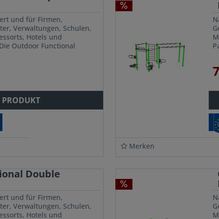
ert und für Firmen,
N
ter, Verwaltungen, Schulen,
G
ssorts, Hotels und
M
Die Outdoor Functional
P
ingsstation von Outdoor RIG
E
is
7
 PRODUKT
Merken
ional Double
ert und für Firmen,
N
ter, Verwaltungen, Schulen,
G
ssorts, Hotels und
M