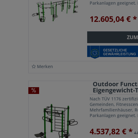
Parkanlagen geeignet. 
Double Hexagon von Ou
20...
12.605,04 € *
ZUM
Merken
Outdoor Functi
Eigengewicht-Tr
Nach TÜV 1176 zertifizi
Gemeinden, Fitnesscen
Mehrfamilienhäuser, Re
Parkanlagen geeignet. 
von Outdoor RIG System 
4.537,82 € *
4.