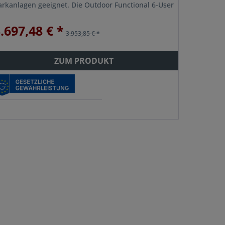
arkanlagen geeignet. Die Outdoor Functional 6-User
n Outdoor RIG System ist für bis zu 6 Benutzer...
.697,48 € *
3.953,85 € *
ZUM PRODUKT