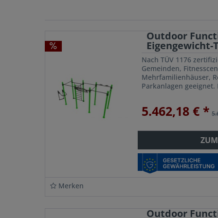
Outdoor Functi
Eigengewicht-Tr
Nach TÜV 1176 zertifizi
Gemeinden, Fitnesscen
Mehrfamilienhäuser, Re
Parkanlagen geeignet. 
Calisthenics Trainings
System ist...
5.462,18 € *
5.
ZUM
Merken
Outdoor Funct