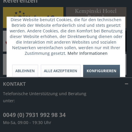
Referenzen
Diese Website benutzt Cookies, die für den technischen
Betrieb der Website erforderlich sind und stets gesetzt
werden. Andere Cookies, die den Komfort bei Benutzung
dieser Website erhöhen, der Direktwerbung dienen oder
die Interaktion mit anderen Websites und sozialen
Netzwerken vereinfachen sollen, werden nur mit Ihrer
Zustimmung gesetzt.
Mehr Informationen
ABLEHNEN
ALLE AKZEPTIEREN
KONFIGURIEREN
KONTAKT
Telefonische Unterstützung und Beratung
unter:
0049 (0) 7931 992 98 34
Mo-Sa, 09:00 - 19:30 Uhr