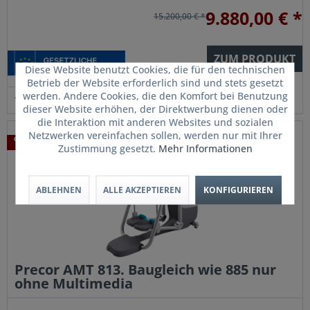
9.880,00 € *
15.200,00 € *
ZUM PRODUKT
Diese Website benutzt Cookies, die für den technischen
Betrieb der Website erforderlich sind und stets gesetzt
werden. Andere Cookies, die den Komfort bei Benutzung
Merken
dieser Website erhöhen, der Direktwerbung dienen oder
die Interaktion mit anderen Websites und sozialen
Netzwerken vereinfachen sollen, werden nur mit Ihrer
Zustimmung gesetzt.
Mehr Informationen
ABLEHNEN
ALLE AKZEPTIEREN
KONFIGURIEREN
Precor AMT 813. Baugleich wie 885 nur
ohne Multimedia