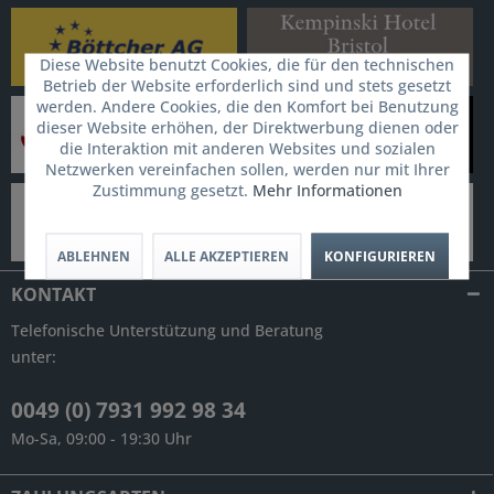
Diese Website benutzt Cookies, die für den technischen
Betrieb der Website erforderlich sind und stets gesetzt
werden. Andere Cookies, die den Komfort bei Benutzung
dieser Website erhöhen, der Direktwerbung dienen oder
die Interaktion mit anderen Websites und sozialen
Netzwerken vereinfachen sollen, werden nur mit Ihrer
Zustimmung gesetzt.
Mehr Informationen
ABLEHNEN
ALLE AKZEPTIEREN
KONFIGURIEREN
KONTAKT
Telefonische Unterstützung und Beratung
unter:
0049 (0) 7931 992 98 34
Mo-Sa, 09:00 - 19:30 Uhr