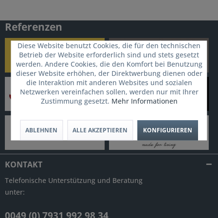
Referenzen
Diese Website benutzt Cookies, die für den technischen
Betrieb der Website erforderlich sind und stets gesetzt
werden. Andere Cookies, die den Komfort bei Benutzung
dieser Website erhöhen, der Direktwerbung dienen oder
die Interaktion mit anderen Websites und sozialen
Netzwerken vereinfachen sollen, werden nur mit Ihrer
Zustimmung gesetzt.
Mehr Informationen
ABLEHNEN
ALLE AKZEPTIEREN
KONFIGURIEREN
KONTAKT
Telefonische Unterstützung und Beratung
unter:
0049 (0) 7931 992 98 34