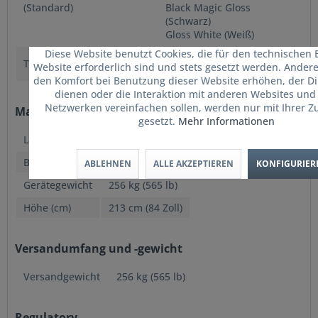
(Standard)
Black Magic Gloss
(Schwarz)
Gloss White (Weiß)
Diese Website benutzt Cookies, die für den technischen 
140 cm L x 127 cm B (56” L
Trainingsfläche (L x B)
Website erforderlich sind und stets gesetzt werden. Andere
x 50” B)
den Komfort bei Benutzung dieser Website erhöhen, der D
dienen oder die Interaktion mit anderen Websites und 
Netzwerken vereinfachen sollen, werden nur mit Ihrer 
Maße und Gewicht des Gerätes
gesetzt.
Mehr Informationen
Länge
118 cm (47 Zoll)
Breite
127 cm (50 Zoll)
ABLEHNEN
ALLE AKZEPTIEREN
KONFIGURIER
Gerätegewicht
256 kg (565 lb)
Höhe (cm)
213 cm (84 Zoll)
Versandumfang und -gewicht
Versandgewicht
256 kg (565 lb)
Regulatory