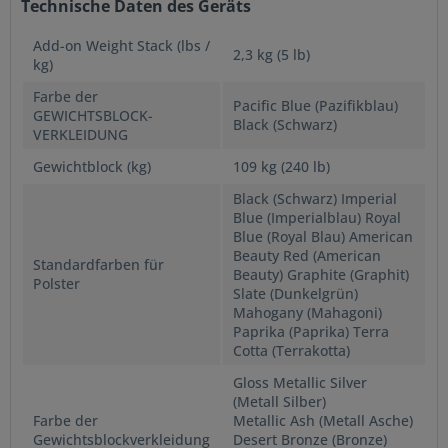
Technische Daten des Geräts
Add-on Weight Stack (lbs /
2,3 kg (5 lb)
kg)
Farbe der
Pacific Blue (Pazifikblau)
GEWICHTSBLOCK-
Black (Schwarz)
VERKLEIDUNG
Gewichtblock (kg)
109 kg (240 lb)
Black (Schwarz) Imperial
Blue (Imperialblau) Royal
Blue (Royal Blau) American
Beauty Red (American
Standardfarben für
Beauty) Graphite (Graphit)
Polster
Slate (Dunkelgrün)
Mahogany (Mahagoni)
Paprika (Paprika) Terra
Cotta (Terrakotta)
Gloss Metallic Silver
(Metall Silber)
Farbe der
Metallic Ash (Metall Asche)
Gewichtsblockverkleidung
Desert Bronze (Bronze)