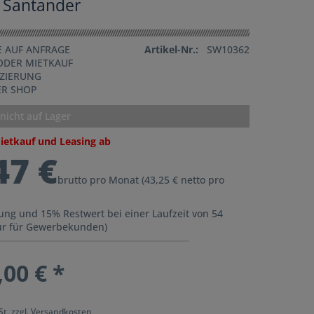
 Santander
 AUF ANFRAGE
Artikel-Nr.:
SW10362
ODER MIETKAUF
NZIERUNG
ER SHOP
 nicht auf Lager
Mietkauf und Leasing ab
47 €
brutto pro Monat (43,25 € netto pro
ung und 15% Restwert bei einer Laufzeit von 54
r für Gewerbekunden)
,00 € *
St.
zzgl. Versandkosten