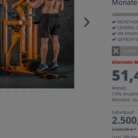
Monate
MONTAGE
LEASING 
0% FINA
GEPRÜFT
Derzeit
Alternativ 
51,
Monat)
(10% Anzahl
Monaten. Nu
Sofortkauf:
2.500
2.500,00 € *
*zzgl. 19% Mw