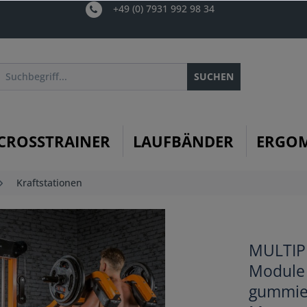
+49 (0) 7931 992 98 34
SUCHEN
CROSSTRAINER
LAUFBÄNDER
ERGO
Kraftstationen
MULTIPL
Module K
gummier