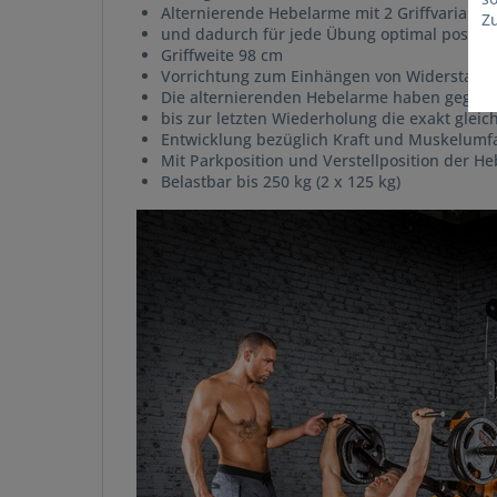
Alternierende Hebelarme mit 2 Griffvariante
Z
und dadurch für jede Übung optimal positio
Griffweite 98 cm
Vorrichtung zum Einhängen von Widerstands
Die alternierenden Hebelarme haben gegenüb
bis zur letzten Wiederholung die exakt glei
Entwicklung bezüglich Kraft und Muskelumfa
Mit Parkposition und Verstellposition der H
Belastbar bis 250 kg (2 x 125 kg)