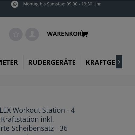
Montag bis Samstag: 09:00 - 19:30 Uhr
WARENKORB
METER
RUDERGERÄTE
KRAFTGERÄTE

EX Workout Station - 4
raftstation inkl.
te Scheibensatz - 36