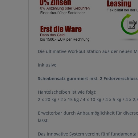
Die ultimative Workout Station aus der neuen 
inklusive
Scheibensatz gummiert inkl. 2 Federverschlüss
Hantelscheiben ist wie folgt:
2 x 20 kg / 2 x 15 kg / 4 x 10 kg / 4 x 5 kg / 4 x 2,
Erweiterbar durch Anbaumöglichkeit für divers
lässt.
Das innovative System vereint fünf fundamental