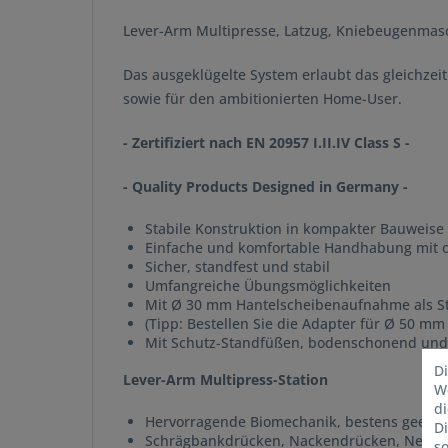
Lever-Arm Multipresse, Latzug, Kniebeugenmasc
Das ausgeklügelte System erlaubt das gleichzeit
sowie für den ambitionierten Home-User.
- Zertifiziert nach EN 20957 I.II.IV Class S -
- Quality Products Designed in Germany -
Stabile Konstruktion in kompakter Bauweise
Einfache und komfortable Handhabung mit o
Sicher, standfest und stabil
Umfangreiche Übungsmöglichkeiten
Mit Ø 30 mm Hantelscheibenaufnahme als Sta
(Tipp: Bestellen Sie die Adapter für Ø 50 mm 
Mit Schutz-Standfüßen, bodenschonend und 
Di
Lever-Arm Multipress-Station
We
d
Hervorragende Biomechanik, bestens geeig
D
Schrägbankdrücken, Nackendrücken, Negat
so