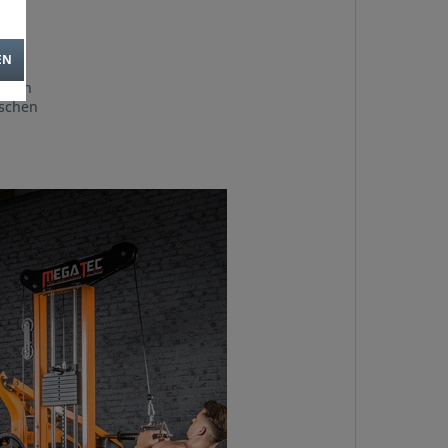
EN
eiten
ischen