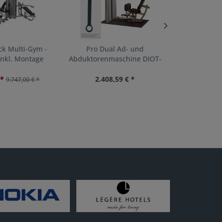
ack Multi-Gym -
Pro Dual Ad- und
Hexagon Pr
inkl. Montage
Abduktorenmaschine DIOT-
"
SF
 *
2.408,59 € *
6.03
9.747,00 € *