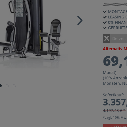
MONTAGE
LEASING 
0% FINA
GEPRÜFT
Derzeit
Alternativ 
69,
Monat)
(10% Anzahl
Monaten. Nu
Sofortkauf:
3.357
4.197,48 € *
*zzgl. 19% Mw